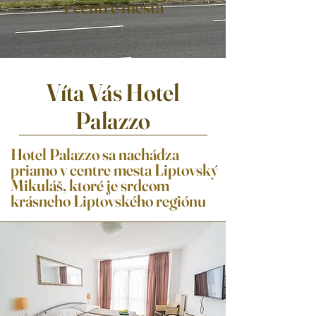
v centre mesta
Víta Vás Hotel
Palazzo
Hotel Palazzo sa nachádza
priamo v centre mesta Liptovský
Mikuláš, ktoré je srdcom
krásneho Liptovského regiónu