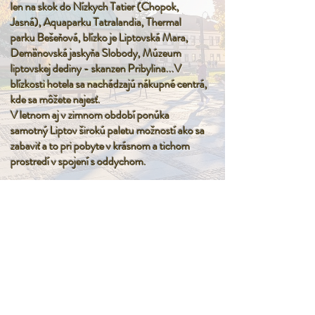
len na skok do Nízkych Tatier (Chopok,
Jasná), Aquaparku Tatralandia, Thermal
parku Bešeňová, blízko je Liptovská Mara,
Demänovská jaskyňa Slobody, Múzeum
liptovskej dediny - skanzen Pribylina...V
blízkosti hotela sa nachádzajú nákupné centrá,
kde sa môžete najesť.
V letnom aj v zimnom období ponúka
samotný Liptov širokú paletu možností ako sa
zabaviť a to pri pobyte v krásnom a tichom
prostredí v spojení s oddychom.