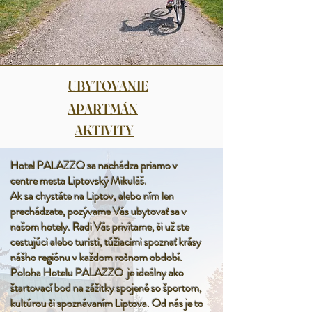
UBYTOVANIE
APARTMÁN
AKTIVITY
Hotel PALAZZO sa nachádza priamo v
centre mesta Liptovský Mikuláš.
Ak sa chystáte na Liptov, alebo ním len
prechádzate, pozývame Vás ubytovať sa v
našom hotely. Radi Vás privítame, či už ste
cestujúci alebo turisti, túžiacimi spoznať krásy
nášho regiónu v každom ročnom období.
Poloha Hotelu PALAZZO je ideálny ako
štartovací bod na zážitky spojené so športom,
kultúrou či spoznávaním Liptova. Od nás je to